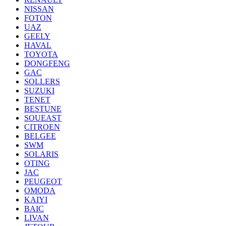
NISSAN
FOTON
UAZ
GEELY
HAVAL
TOYOTA
DONGFENG
GAC
SOLLERS
SUZUKI
TENET
BESTUNE
SOUEAST
CITROEN
BELGEE
SWM
SOLARIS
OTING
JAC
PEUGEOT
OMODA
KAIYI
BAIC
LIVAN