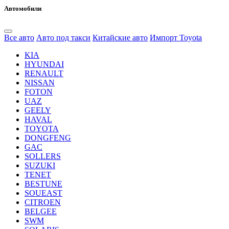
Автомобили
Все авто
Авто под такси
Китайские авто
Импорт Toyota
KIA
HYUNDAI
RENAULT
NISSAN
FOTON
UAZ
GEELY
HAVAL
TOYOTA
DONGFENG
GAC
SOLLERS
SUZUKI
TENET
BESTUNE
SOUEAST
CITROEN
BELGEE
SWM