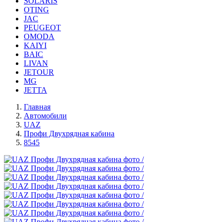
SOLARIS
OTING
JAC
PEUGEOT
OMODA
KAIYI
BAIC
LIVAN
JETOUR
MG
JETTA
Главная
Автомобили
UAZ
Профи Двухрядная кабина
8545