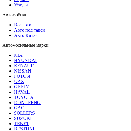
Услуги
Автомобили
Все авто
Авто под такси
Авто Китая
Автомобильные марки
KIA
HYUNDAI
RENAULT
NISSAN
FOTON
UAZ
GEELY
HAVAL
TOYOTA
DONGFENG
GAC
SOLLERS
SUZUKI
TENET
BESTUNE