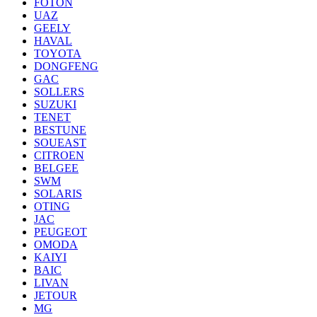
FOTON
UAZ
GEELY
HAVAL
TOYOTA
DONGFENG
GAC
SOLLERS
SUZUKI
TENET
BESTUNE
SOUEAST
CITROEN
BELGEE
SWM
SOLARIS
OTING
JAC
PEUGEOT
OMODA
KAIYI
BAIC
LIVAN
JETOUR
MG