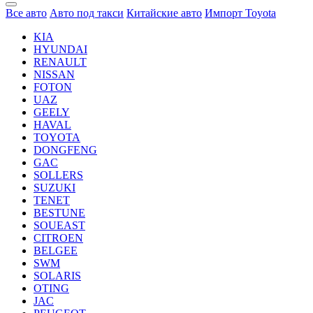
Все авто
Авто под такси
Китайские авто
Импорт Toyota
KIA
HYUNDAI
RENAULT
NISSAN
FOTON
UAZ
GEELY
HAVAL
TOYOTA
DONGFENG
GAC
SOLLERS
SUZUKI
TENET
BESTUNE
SOUEAST
CITROEN
BELGEE
SWM
SOLARIS
OTING
JAC