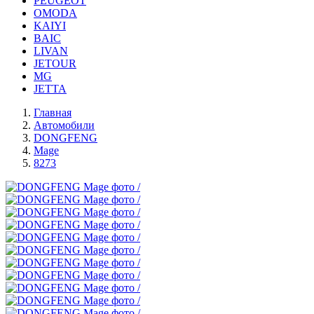
PEUGEOT
OMODA
KAIYI
BAIC
LIVAN
JETOUR
MG
JETTA
Главная
Автомобили
DONGFENG
Mage
8273