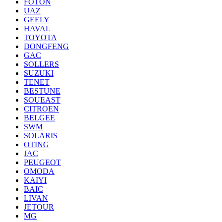
FOTON
UAZ
GEELY
HAVAL
TOYOTA
DONGFENG
GAC
SOLLERS
SUZUKI
TENET
BESTUNE
SOUEAST
CITROEN
BELGEE
SWM
SOLARIS
OTING
JAC
PEUGEOT
OMODA
KAIYI
BAIC
LIVAN
JETOUR
MG