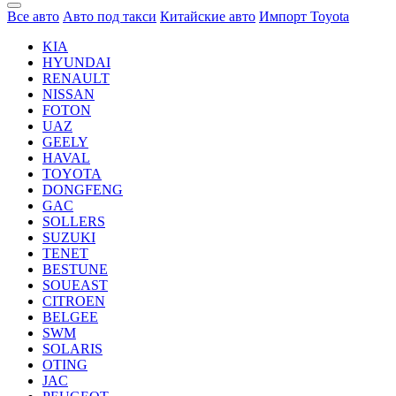
Все авто
Авто под такси
Китайские авто
Импорт Toyota
KIA
HYUNDAI
RENAULT
NISSAN
FOTON
UAZ
GEELY
HAVAL
TOYOTA
DONGFENG
GAC
SOLLERS
SUZUKI
TENET
BESTUNE
SOUEAST
CITROEN
BELGEE
SWM
SOLARIS
OTING
JAC