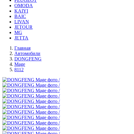
PEUGEOT
OMODA
KAIYI
BAIC
LIVAN
JETOUR
MG
JETTA
Главная
Автомобили
DONGFENG
Mage
8112