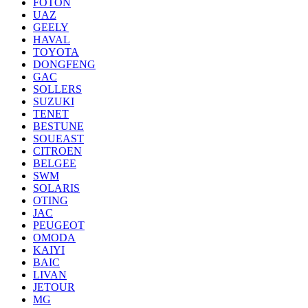
FOTON
UAZ
GEELY
HAVAL
TOYOTA
DONGFENG
GAC
SOLLERS
SUZUKI
TENET
BESTUNE
SOUEAST
CITROEN
BELGEE
SWM
SOLARIS
OTING
JAC
PEUGEOT
OMODA
KAIYI
BAIC
LIVAN
JETOUR
MG