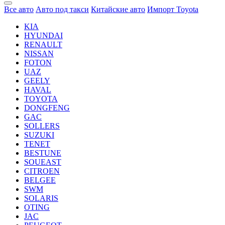
Все авто
Авто под такси
Китайские авто
Импорт Toyota
KIA
HYUNDAI
RENAULT
NISSAN
FOTON
UAZ
GEELY
HAVAL
TOYOTA
DONGFENG
GAC
SOLLERS
SUZUKI
TENET
BESTUNE
SOUEAST
CITROEN
BELGEE
SWM
SOLARIS
OTING
JAC