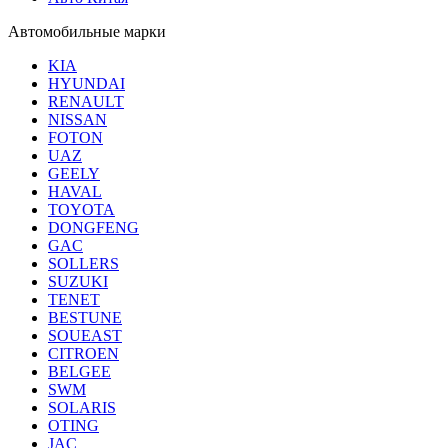
Автомобильные марки
KIA
HYUNDAI
RENAULT
NISSAN
FOTON
UAZ
GEELY
HAVAL
TOYOTA
DONGFENG
GAC
SOLLERS
SUZUKI
TENET
BESTUNE
SOUEAST
CITROEN
BELGEE
SWM
SOLARIS
OTING
JAC