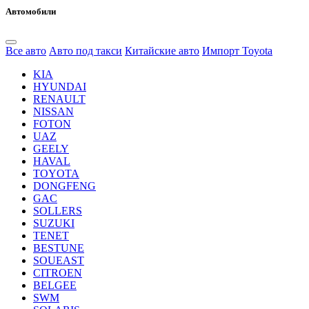
Автомобили
Все авто
Авто под такси
Китайские авто
Импорт Toyota
KIA
HYUNDAI
RENAULT
NISSAN
FOTON
UAZ
GEELY
HAVAL
TOYOTA
DONGFENG
GAC
SOLLERS
SUZUKI
TENET
BESTUNE
SOUEAST
CITROEN
BELGEE
SWM