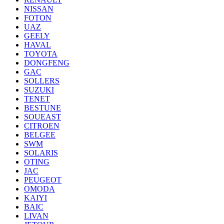
NISSAN
FOTON
UAZ
GEELY
HAVAL
TOYOTA
DONGFENG
GAC
SOLLERS
SUZUKI
TENET
BESTUNE
SOUEAST
CITROEN
BELGEE
SWM
SOLARIS
OTING
JAC
PEUGEOT
OMODA
KAIYI
BAIC
LIVAN