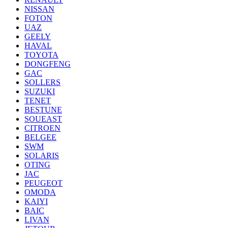
NISSAN
FOTON
UAZ
GEELY
HAVAL
TOYOTA
DONGFENG
GAC
SOLLERS
SUZUKI
TENET
BESTUNE
SOUEAST
CITROEN
BELGEE
SWM
SOLARIS
OTING
JAC
PEUGEOT
OMODA
KAIYI
BAIC
LIVAN