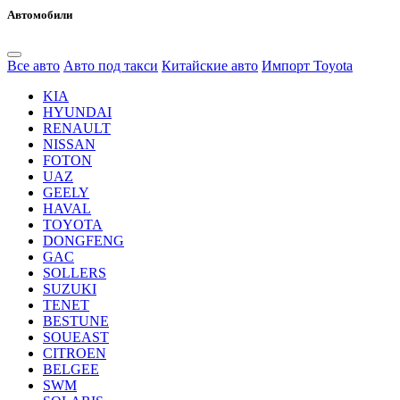
Автомобили
Все авто
Авто под такси
Китайские авто
Импорт Toyota
KIA
HYUNDAI
RENAULT
NISSAN
FOTON
UAZ
GEELY
HAVAL
TOYOTA
DONGFENG
GAC
SOLLERS
SUZUKI
TENET
BESTUNE
SOUEAST
CITROEN
BELGEE
SWM