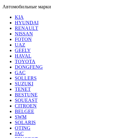
Автомобильные марки
KIA
HYUNDAI
RENAULT
NISSAN
FOTON
UAZ
GEELY
HAVAL
TOYOTA
DONGFENG
GAC
SOLLERS
SUZUKI
TENET
BESTUNE
SOUEAST
CITROEN
BELGEE
SWM
SOLARIS
OTING
JAC