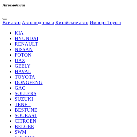
Автомобили
Все авто
Авто под такси
Китайские авто
Импорт Toyota
KIA
HYUNDAI
RENAULT
NISSAN
FOTON
UAZ
GEELY
HAVAL
TOYOTA
DONGFENG
GAC
SOLLERS
SUZUKI
TENET
BESTUNE
SOUEAST
CITROEN
BELGEE
SWM