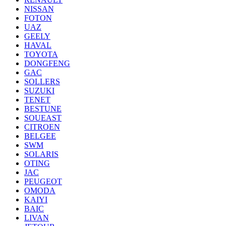
NISSAN
FOTON
UAZ
GEELY
HAVAL
TOYOTA
DONGFENG
GAC
SOLLERS
SUZUKI
TENET
BESTUNE
SOUEAST
CITROEN
BELGEE
SWM
SOLARIS
OTING
JAC
PEUGEOT
OMODA
KAIYI
BAIC
LIVAN