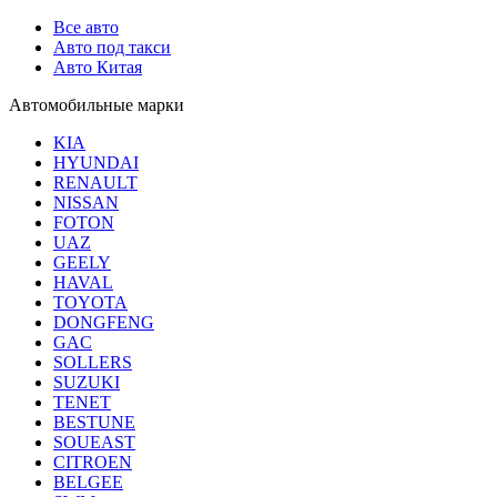
Все авто
Авто под такси
Авто Китая
Автомобильные марки
KIA
HYUNDAI
RENAULT
NISSAN
FOTON
UAZ
GEELY
HAVAL
TOYOTA
DONGFENG
GAC
SOLLERS
SUZUKI
TENET
BESTUNE
SOUEAST
CITROEN
BELGEE