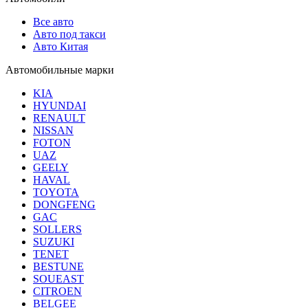
Все авто
Авто под такси
Авто Китая
Автомобильные марки
KIA
HYUNDAI
RENAULT
NISSAN
FOTON
UAZ
GEELY
HAVAL
TOYOTA
DONGFENG
GAC
SOLLERS
SUZUKI
TENET
BESTUNE
SOUEAST
CITROEN
BELGEE