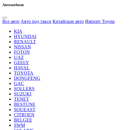
Автомобили
Все авто
Авто под такси
Китайские авто
Импорт Toyota
KIA
HYUNDAI
RENAULT
NISSAN
FOTON
UAZ
GEELY
HAVAL
TOYOTA
DONGFENG
GAC
SOLLERS
SUZUKI
TENET
BESTUNE
SOUEAST
CITROEN
BELGEE
SWM