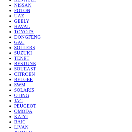
NISSAN
FOTON
UAZ
GEELY
HAVAL
TOYOTA
DONGFENG
GAC
SOLLERS
SUZUKI
TENET
BESTUNE
SOUEAST
CITROEN
BELGEE
SWM
SOLARIS
OTING
JAC
PEUGEOT
OMODA
KAIYI
BAIC
LIVAN