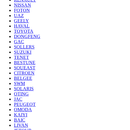
NISSAN
FOTON
UAZ
GEELY
HAVAL
TOYOTA
DONGFENG
GAC
SOLLERS
SUZUKI
TENET
BESTUNE
SOUEAST
CITROEN
BELGEE
SWM
SOLARIS
OTING
JAC
PEUGEOT
OMODA
KAIYI
BAIC
LIVAN