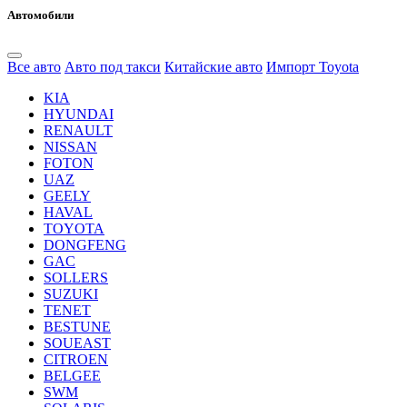
Автомобили
Все авто
Авто под такси
Китайские авто
Импорт Toyota
KIA
HYUNDAI
RENAULT
NISSAN
FOTON
UAZ
GEELY
HAVAL
TOYOTA
DONGFENG
GAC
SOLLERS
SUZUKI
TENET
BESTUNE
SOUEAST
CITROEN
BELGEE
SWM