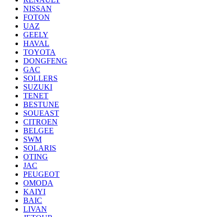
NISSAN
FOTON
UAZ
GEELY
HAVAL
TOYOTA
DONGFENG
GAC
SOLLERS
SUZUKI
TENET
BESTUNE
SOUEAST
CITROEN
BELGEE
SWM
SOLARIS
OTING
JAC
PEUGEOT
OMODA
KAIYI
BAIC
LIVAN