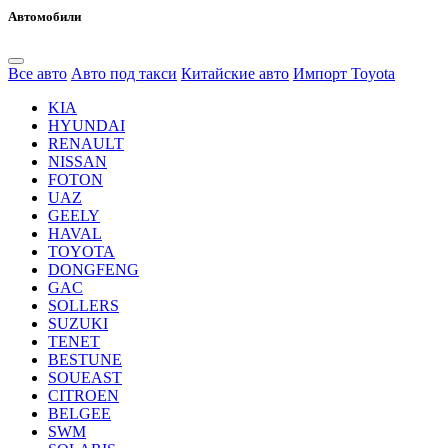
Автомобили
Все авто
Авто под такси
Китайские авто
Импорт Toyota
KIA
HYUNDAI
RENAULT
NISSAN
FOTON
UAZ
GEELY
HAVAL
TOYOTA
DONGFENG
GAC
SOLLERS
SUZUKI
TENET
BESTUNE
SOUEAST
CITROEN
BELGEE
SWM