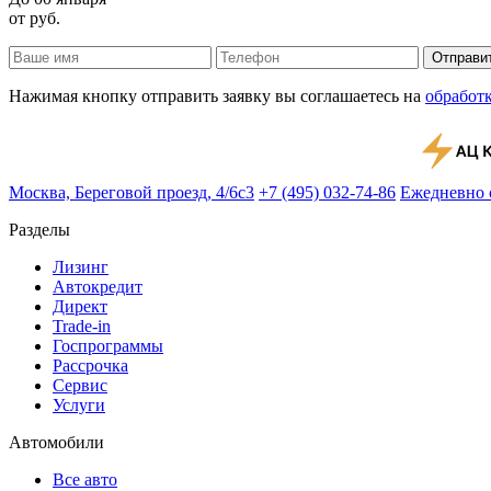
от
руб.
Отправи
Нажимая кнопку отправить заявку вы соглашаетесь на
обработ
Москва, Береговой проезд, 4/6с3
+7 (495) 032-74-86
Ежедневно с
Разделы
Лизинг
Автокредит
Директ
Trade-in
Госпрограммы
Рассрочка
Сервис
Услуги
Автомобили
Все авто