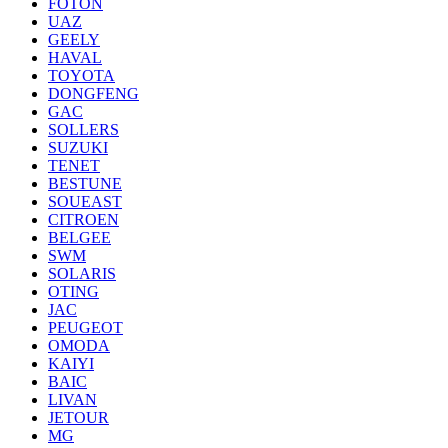
FOTON
UAZ
GEELY
HAVAL
TOYOTA
DONGFENG
GAC
SOLLERS
SUZUKI
TENET
BESTUNE
SOUEAST
CITROEN
BELGEE
SWM
SOLARIS
OTING
JAC
PEUGEOT
OMODA
KAIYI
BAIC
LIVAN
JETOUR
MG