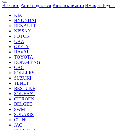
Все авто
Авто под такси
Китайские авто
Импорт Toyota
KIA
HYUNDAI
RENAULT
NISSAN
FOTON
UAZ
GEELY
HAVAL
TOYOTA
DONGFENG
GAC
SOLLERS
SUZUKI
TENET
BESTUNE
SOUEAST
CITROEN
BELGEE
SWM
SOLARIS
OTING
JAC