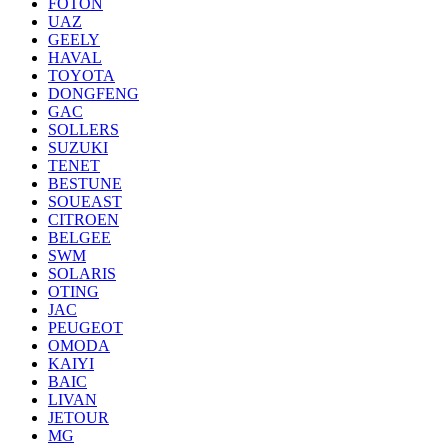
FOTON
UAZ
GEELY
HAVAL
TOYOTA
DONGFENG
GAC
SOLLERS
SUZUKI
TENET
BESTUNE
SOUEAST
CITROEN
BELGEE
SWM
SOLARIS
OTING
JAC
PEUGEOT
OMODA
KAIYI
BAIC
LIVAN
JETOUR
MG