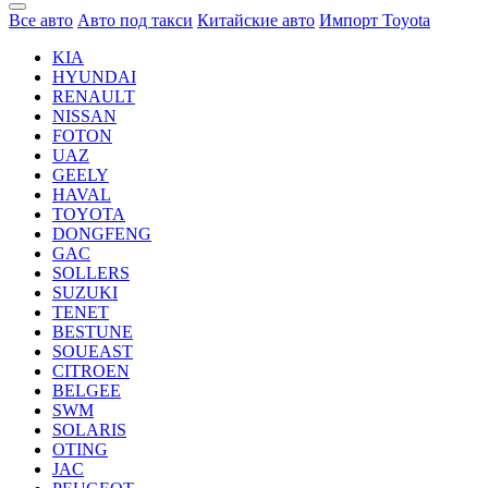
Все авто
Авто под такси
Китайские авто
Импорт Toyota
KIA
HYUNDAI
RENAULT
NISSAN
FOTON
UAZ
GEELY
HAVAL
TOYOTA
DONGFENG
GAC
SOLLERS
SUZUKI
TENET
BESTUNE
SOUEAST
CITROEN
BELGEE
SWM
SOLARIS
OTING
JAC