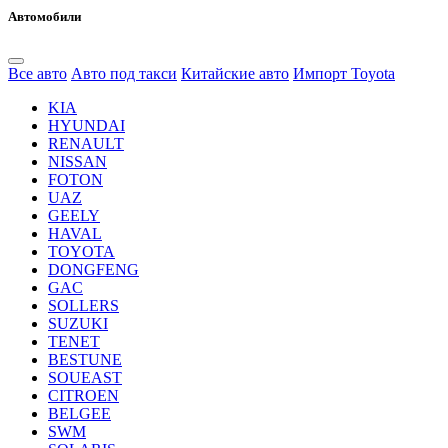
Автомобили
Все авто
Авто под такси
Китайские авто
Импорт Toyota
KIA
HYUNDAI
RENAULT
NISSAN
FOTON
UAZ
GEELY
HAVAL
TOYOTA
DONGFENG
GAC
SOLLERS
SUZUKI
TENET
BESTUNE
SOUEAST
CITROEN
BELGEE
SWM