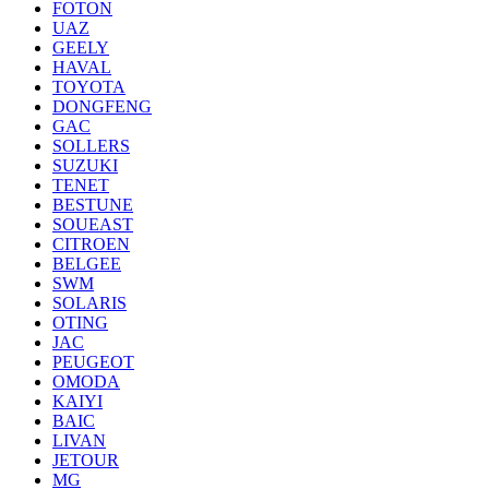
FOTON
UAZ
GEELY
HAVAL
TOYOTA
DONGFENG
GAC
SOLLERS
SUZUKI
TENET
BESTUNE
SOUEAST
CITROEN
BELGEE
SWM
SOLARIS
OTING
JAC
PEUGEOT
OMODA
KAIYI
BAIC
LIVAN
JETOUR
MG