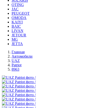
SOLARIS
OTING
JAC
PEUGEOT
OMODA
KAIYI
BAIC
LIVAN
JETOUR
MG
JETTA
Главная
Автомобили
UAZ
Patriot
8963