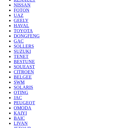
NISSAN
FOTON
UAZ
GEELY
HAVAL
TOYOTA
DONGFENG
GAC
SOLLERS
SUZUKI
TENET
BESTUNE
SOUEAST
CITROEN
BELGEE
SWM
SOLARIS
OTING
JAC
PEUGEOT
OMODA
KAIYI
BAIC
LIVAN