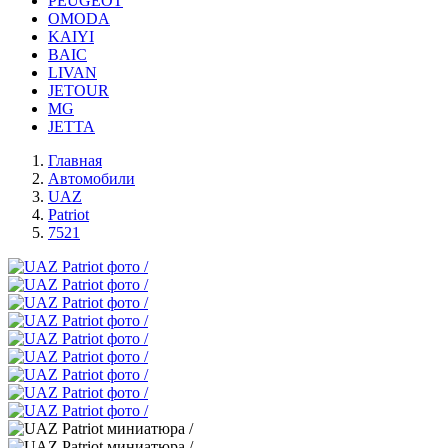
PEUGEOT
OMODA
KAIYI
BAIC
LIVAN
JETOUR
MG
JETTA
Главная
Автомобили
UAZ
Patriot
7521