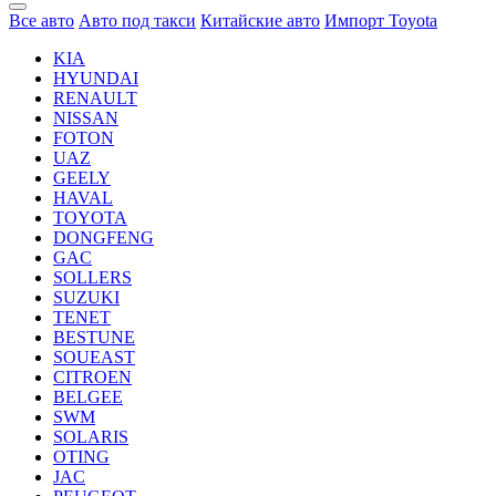
Все авто
Авто под такси
Китайские авто
Импорт Toyota
KIA
HYUNDAI
RENAULT
NISSAN
FOTON
UAZ
GEELY
HAVAL
TOYOTA
DONGFENG
GAC
SOLLERS
SUZUKI
TENET
BESTUNE
SOUEAST
CITROEN
BELGEE
SWM
SOLARIS
OTING
JAC