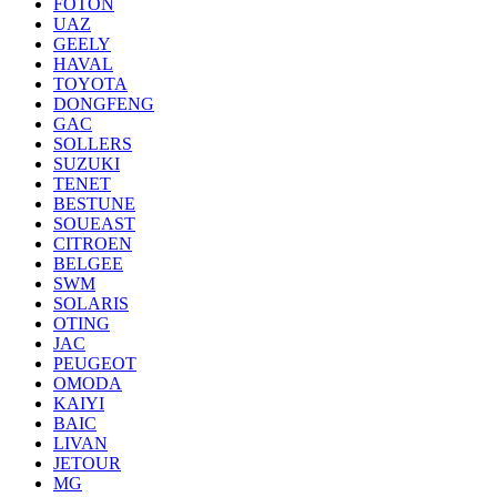
FOTON
UAZ
GEELY
HAVAL
TOYOTA
DONGFENG
GAC
SOLLERS
SUZUKI
TENET
BESTUNE
SOUEAST
CITROEN
BELGEE
SWM
SOLARIS
OTING
JAC
PEUGEOT
OMODA
KAIYI
BAIC
LIVAN
JETOUR
MG