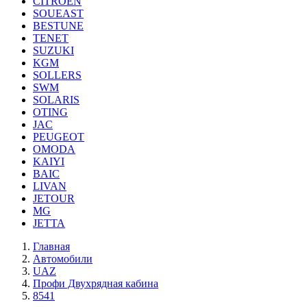
CITROEN
SOUEAST
BESTUNE
TENET
SUZUKI
KGM
SOLLERS
SWM
SOLARIS
OTING
JAC
PEUGEOT
OMODA
KAIYI
BAIC
LIVAN
JETOUR
MG
JETTA
Главная
Автомобили
UAZ
Профи Двухрядная кабина
8541