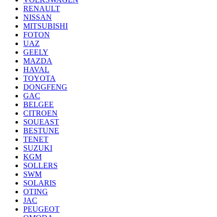
RENAULT
NISSAN
MITSUBISHI
FOTON
UAZ
GEELY
MAZDA
HAVAL
TOYOTA
DONGFENG
GAC
BELGEE
CITROEN
SOUEAST
BESTUNE
TENET
SUZUKI
KGM
SOLLERS
SWM
SOLARIS
OTING
JAC
PEUGEOT