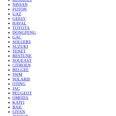
NISSAN
FOTON
UAZ
GEELY
HAVAL
TOYOTA
DONGFENG
GAC
SOLLERS
SUZUKI
TENET
BESTUNE
SOUEAST
CITROEN
BELGEE
SWM
SOLARIS
OTING
JAC
PEUGEOT
OMODA
KAIYI
BAIC
LIVAN