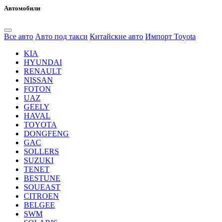
Автомобили
Все авто
Авто под такси
Китайские авто
Импорт Toyota
KIA
HYUNDAI
RENAULT
NISSAN
FOTON
UAZ
GEELY
HAVAL
TOYOTA
DONGFENG
GAC
SOLLERS
SUZUKI
TENET
BESTUNE
SOUEAST
CITROEN
BELGEE
SWM