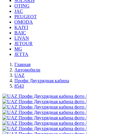
SOLARIS
OTING
JAC
PEUGEOT
OMODA
KAIYI
BAIC
LIVAN
JETOUR
MG
JETTA
Главная
Автомобили
UAZ
Профи Двухрядная кабина
8543