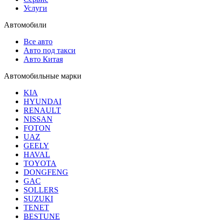
Услуги
Автомобили
Все авто
Авто под такси
Авто Китая
Автомобильные марки
KIA
HYUNDAI
RENAULT
NISSAN
FOTON
UAZ
GEELY
HAVAL
TOYOTA
DONGFENG
GAC
SOLLERS
SUZUKI
TENET
BESTUNE