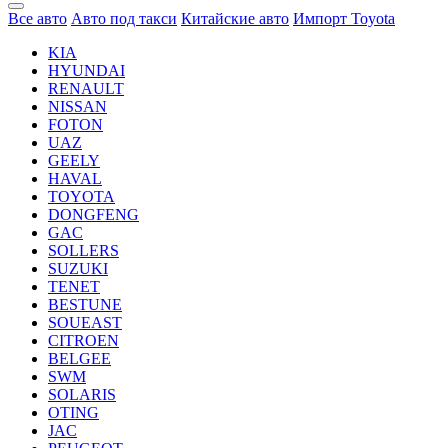
Все авто
Авто под такси
Китайские авто
Импорт Toyota
KIA
HYUNDAI
RENAULT
NISSAN
FOTON
UAZ
GEELY
HAVAL
TOYOTA
DONGFENG
GAC
SOLLERS
SUZUKI
TENET
BESTUNE
SOUEAST
CITROEN
BELGEE
SWM
SOLARIS
OTING
JAC