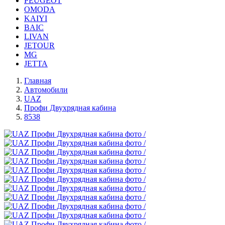
PEUGEOT
OMODA
KAIYI
BAIC
LIVAN
JETOUR
MG
JETTA
Главная
Автомобили
UAZ
Профи Двухрядная кабина
8538