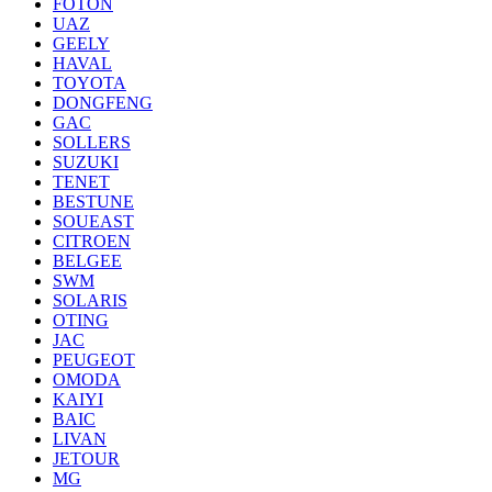
FOTON
UAZ
GEELY
HAVAL
TOYOTA
DONGFENG
GAC
SOLLERS
SUZUKI
TENET
BESTUNE
SOUEAST
CITROEN
BELGEE
SWM
SOLARIS
OTING
JAC
PEUGEOT
OMODA
KAIYI
BAIC
LIVAN
JETOUR
MG