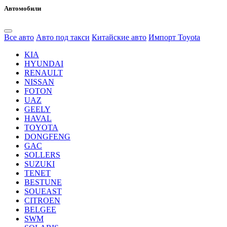
Автомобили
Все авто
Авто под такси
Китайские авто
Импорт Toyota
KIA
HYUNDAI
RENAULT
NISSAN
FOTON
UAZ
GEELY
HAVAL
TOYOTA
DONGFENG
GAC
SOLLERS
SUZUKI
TENET
BESTUNE
SOUEAST
CITROEN
BELGEE
SWM