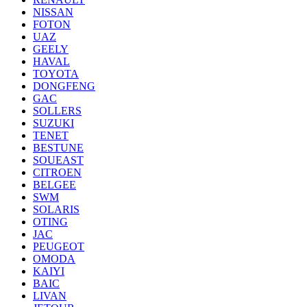
NISSAN
FOTON
UAZ
GEELY
HAVAL
TOYOTA
DONGFENG
GAC
SOLLERS
SUZUKI
TENET
BESTUNE
SOUEAST
CITROEN
BELGEE
SWM
SOLARIS
OTING
JAC
PEUGEOT
OMODA
KAIYI
BAIC
LIVAN