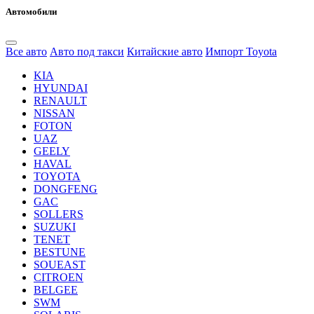
Автомобили
Все авто
Авто под такси
Китайские авто
Импорт Toyota
KIA
HYUNDAI
RENAULT
NISSAN
FOTON
UAZ
GEELY
HAVAL
TOYOTA
DONGFENG
GAC
SOLLERS
SUZUKI
TENET
BESTUNE
SOUEAST
CITROEN
BELGEE
SWM