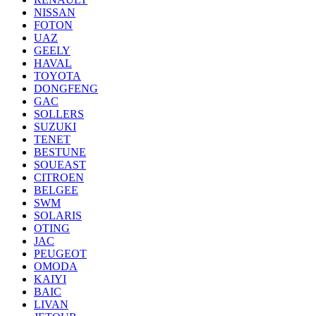
NISSAN
FOTON
UAZ
GEELY
HAVAL
TOYOTA
DONGFENG
GAC
SOLLERS
SUZUKI
TENET
BESTUNE
SOUEAST
CITROEN
BELGEE
SWM
SOLARIS
OTING
JAC
PEUGEOT
OMODA
KAIYI
BAIC
LIVAN