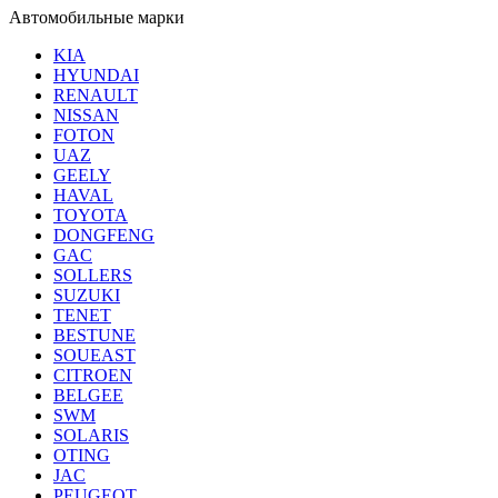
Автомобильные марки
KIA
HYUNDAI
RENAULT
NISSAN
FOTON
UAZ
GEELY
HAVAL
TOYOTA
DONGFENG
GAC
SOLLERS
SUZUKI
TENET
BESTUNE
SOUEAST
CITROEN
BELGEE
SWM
SOLARIS
OTING
JAC
PEUGEOT