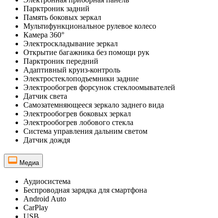
Парктроник задний
Память боковых зеркал
Мультифункциональное рулевое колесо
Камера 360°
Электроскладывание зеркал
Открытие багажника без помощи рук
Парктроник передний
Адаптивный круиз-контроль
Электростеклоподъемники задние
Электрообогрев форсунок стеклоомывателей
Датчик света
Самозатемняющееся зеркало заднего вида
Электрообогрев боковых зеркал
Электрообогрев лобового стекла
Система управления дальним светом
Датчик дождя
Медиа
Аудиосистема
Беспроводная зарядка для смартфона
Android Auto
CarPlay
USB