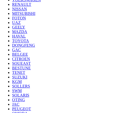
RENAULT
NISSAN
MITSUBISHI
FOTON
UAZ
GEELY
MAZDA
HAVAL
TOYOTA
DONGFENG
GAC
BELGEE
CITROEN
SOUEAST
BESTUNE
TENET
SUZUKI
KGM
SOLLERS
SWM
SOLARIS
OTING
JAC
PEUGEOT