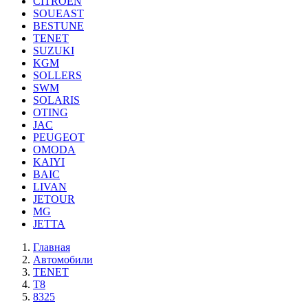
CITROEN
SOUEAST
BESTUNE
TENET
SUZUKI
KGM
SOLLERS
SWM
SOLARIS
OTING
JAC
PEUGEOT
OMODA
KAIYI
BAIC
LIVAN
JETOUR
MG
JETTA
Главная
Автомобили
TENET
T8
8325