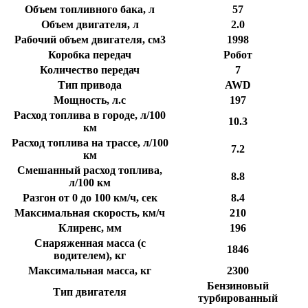
Объем топливного бака, л
57
Объем двигателя, л
2.0
Рабочий объем двигателя, см3
1998
Коробка передач
Робот
Количество передач
7
Тип привода
AWD
Мощность, л.с
197
Расход топлива в городе, л/100
10.3
км
Расход топлива на трассе, л/100
7.2
км
Смешанный расход топлива,
8.8
л/100 км
Разгон от 0 до 100 км/ч, сек
8.4
Максимальная скорость, км/ч
210
Клиренс, мм
196
Снаряженная масса (с
1846
водителем), кг
Максимальная масса, кг
2300
Бензиновый
Тип двигателя
турбированный