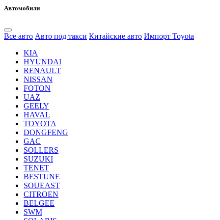
Автомобили
Все авто
Авто под такси
Китайские авто
Импорт Toyota
KIA
HYUNDAI
RENAULT
NISSAN
FOTON
UAZ
GEELY
HAVAL
TOYOTA
DONGFENG
GAC
SOLLERS
SUZUKI
TENET
BESTUNE
SOUEAST
CITROEN
BELGEE
SWM