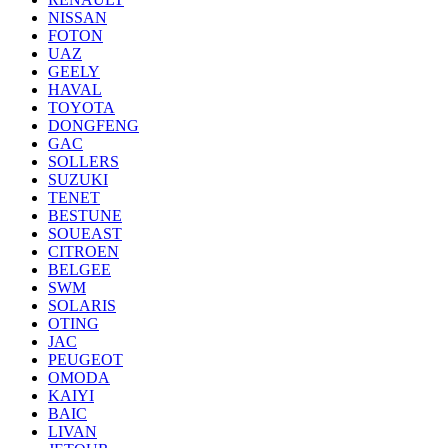
NISSAN
FOTON
UAZ
GEELY
HAVAL
TOYOTA
DONGFENG
GAC
SOLLERS
SUZUKI
TENET
BESTUNE
SOUEAST
CITROEN
BELGEE
SWM
SOLARIS
OTING
JAC
PEUGEOT
OMODA
KAIYI
BAIC
LIVAN