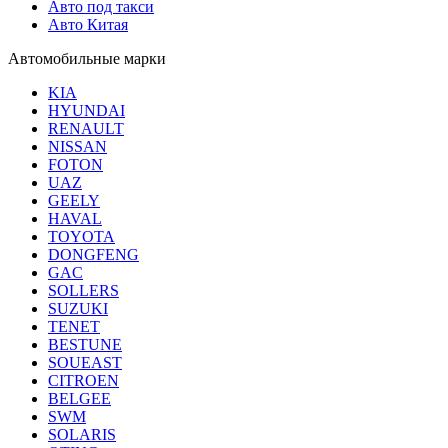
Авто под такси
Авто Китая
Автомобильные марки
KIA
HYUNDAI
RENAULT
NISSAN
FOTON
UAZ
GEELY
HAVAL
TOYOTA
DONGFENG
GAC
SOLLERS
SUZUKI
TENET
BESTUNE
SOUEAST
CITROEN
BELGEE
SWM
SOLARIS