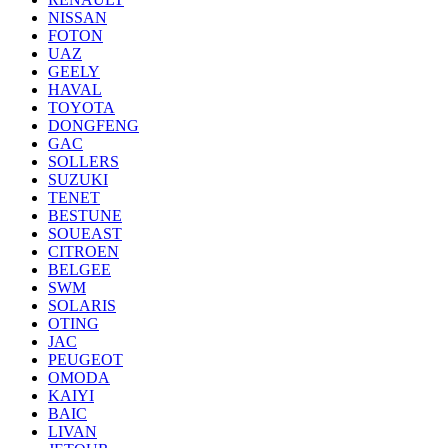
NISSAN
FOTON
UAZ
GEELY
HAVAL
TOYOTA
DONGFENG
GAC
SOLLERS
SUZUKI
TENET
BESTUNE
SOUEAST
CITROEN
BELGEE
SWM
SOLARIS
OTING
JAC
PEUGEOT
OMODA
KAIYI
BAIC
LIVAN