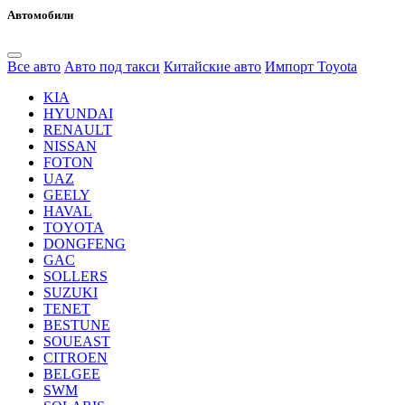
Автомобили
Все авто
Авто под такси
Китайские авто
Импорт Toyota
KIA
HYUNDAI
RENAULT
NISSAN
FOTON
UAZ
GEELY
HAVAL
TOYOTA
DONGFENG
GAC
SOLLERS
SUZUKI
TENET
BESTUNE
SOUEAST
CITROEN
BELGEE
SWM