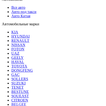
Все авто
Авто под такси
Авто Китая
Автомобильные марки
KIA
HYUNDAI
RENAULT
NISSAN
FOTON
UAZ
GEELY
HAVAL
TOYOTA
DONGFENG
GAC
SOLLERS
SUZUKI
TENET
BESTUNE
SOUEAST
CITROEN
BELGEE