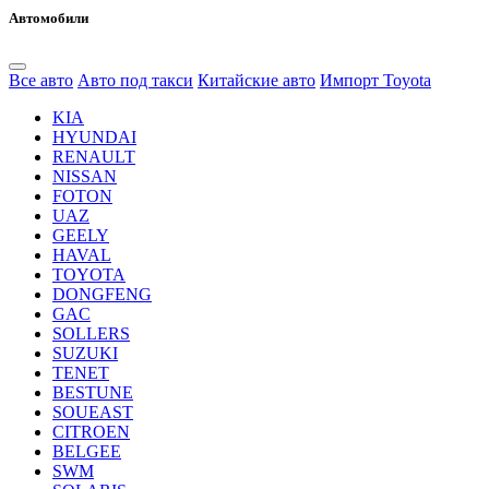
Автомобили
Все авто
Авто под такси
Китайские авто
Импорт Toyota
KIA
HYUNDAI
RENAULT
NISSAN
FOTON
UAZ
GEELY
HAVAL
TOYOTA
DONGFENG
GAC
SOLLERS
SUZUKI
TENET
BESTUNE
SOUEAST
CITROEN
BELGEE
SWM