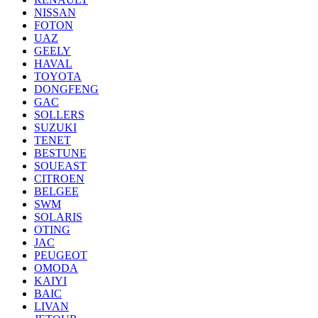
NISSAN
FOTON
UAZ
GEELY
HAVAL
TOYOTA
DONGFENG
GAC
SOLLERS
SUZUKI
TENET
BESTUNE
SOUEAST
CITROEN
BELGEE
SWM
SOLARIS
OTING
JAC
PEUGEOT
OMODA
KAIYI
BAIC
LIVAN