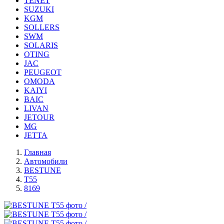
TENET
SUZUKI
KGM
SOLLERS
SWM
SOLARIS
OTING
JAC
PEUGEOT
OMODA
KAIYI
BAIC
LIVAN
JETOUR
MG
JETTA
Главная
Автомобили
BESTUNE
T55
8169