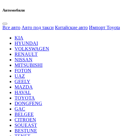
Автомобили
Все авто
Авто под такси
Китайские авто
Импорт Toyota
KIA
HYUNDAI
VOLKSWAGEN
RENAULT
NISSAN
MITSUBISHI
FOTON
UAZ
GEELY
MAZDA
HAVAL
TOYOTA
DONGFENG
GAC
BELGEE
CITROEN
SOUEAST
BESTUNE