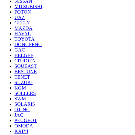
NISSAN
MITSUBISHI
FOTON
UAZ
GEELY
MAZDA
HAVAL
TOYOTA
DONGFENG
GAC
BELGEE
CITROEN
SOUEAST
BESTUNE
TENET
SUZUKI
KGM
SOLLERS
SWM
SOLARIS
OTING
JAC
PEUGEOT
OMODA
KAIYI