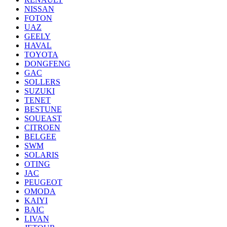
NISSAN
FOTON
UAZ
GEELY
HAVAL
TOYOTA
DONGFENG
GAC
SOLLERS
SUZUKI
TENET
BESTUNE
SOUEAST
CITROEN
BELGEE
SWM
SOLARIS
OTING
JAC
PEUGEOT
OMODA
KAIYI
BAIC
LIVAN