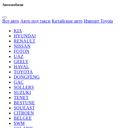
Автомобили
Все авто
Авто под такси
Китайские авто
Импорт Toyota
KIA
HYUNDAI
RENAULT
NISSAN
FOTON
UAZ
GEELY
HAVAL
TOYOTA
DONGFENG
GAC
SOLLERS
SUZUKI
TENET
BESTUNE
SOUEAST
CITROEN
BELGEE
SWM