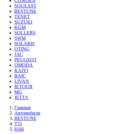
CITROEN
SOUEAST
BESTUNE
TENET
SUZUKI
KGM
SOLLERS
SWM
SOLARIS
OTING
JAC
PEUGEOT
OMODA
KAIYI
BAIC
LIVAN
JETOUR
MG
JETTA
Главная
Автомобили
BESTUNE
T55
8166