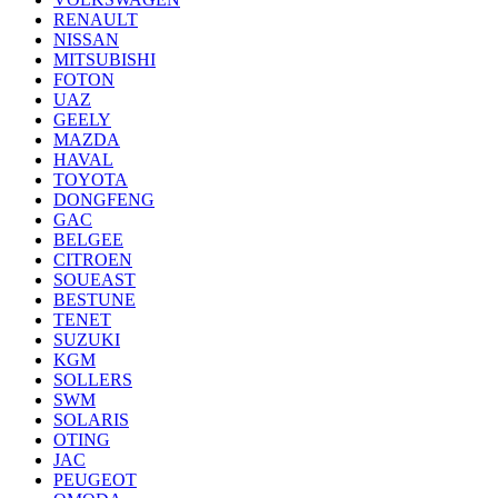
RENAULT
NISSAN
MITSUBISHI
FOTON
UAZ
GEELY
MAZDA
HAVAL
TOYOTA
DONGFENG
GAC
BELGEE
CITROEN
SOUEAST
BESTUNE
TENET
SUZUKI
KGM
SOLLERS
SWM
SOLARIS
OTING
JAC
PEUGEOT