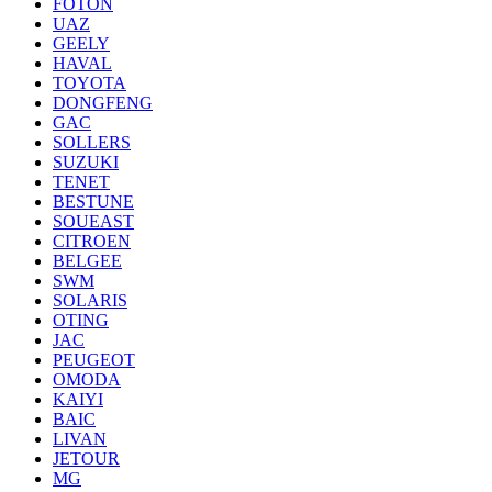
FOTON
UAZ
GEELY
HAVAL
TOYOTA
DONGFENG
GAC
SOLLERS
SUZUKI
TENET
BESTUNE
SOUEAST
CITROEN
BELGEE
SWM
SOLARIS
OTING
JAC
PEUGEOT
OMODA
KAIYI
BAIC
LIVAN
JETOUR
MG