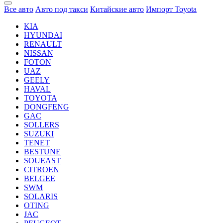
Все авто
Авто под такси
Китайские авто
Импорт Toyota
KIA
HYUNDAI
RENAULT
NISSAN
FOTON
UAZ
GEELY
HAVAL
TOYOTA
DONGFENG
GAC
SOLLERS
SUZUKI
TENET
BESTUNE
SOUEAST
CITROEN
BELGEE
SWM
SOLARIS
OTING
JAC