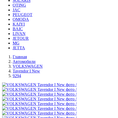
SOLARIS
OTING
JAC
PEUGEOT
OMODA
KAIYI
BAIC
LIVAN
JETOUR
MG
JETTA
Главная
Автомобили
VOLKSWAGEN
Tavendor I New
9294