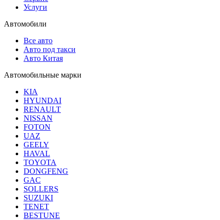
Услуги
Автомобили
Все авто
Авто под такси
Авто Китая
Автомобильные марки
KIA
HYUNDAI
RENAULT
NISSAN
FOTON
UAZ
GEELY
HAVAL
TOYOTA
DONGFENG
GAC
SOLLERS
SUZUKI
TENET
BESTUNE