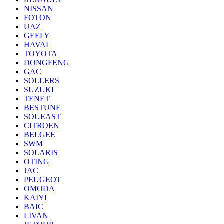
NISSAN
FOTON
UAZ
GEELY
HAVAL
TOYOTA
DONGFENG
GAC
SOLLERS
SUZUKI
TENET
BESTUNE
SOUEAST
CITROEN
BELGEE
SWM
SOLARIS
OTING
JAC
PEUGEOT
OMODA
KAIYI
BAIC
LIVAN