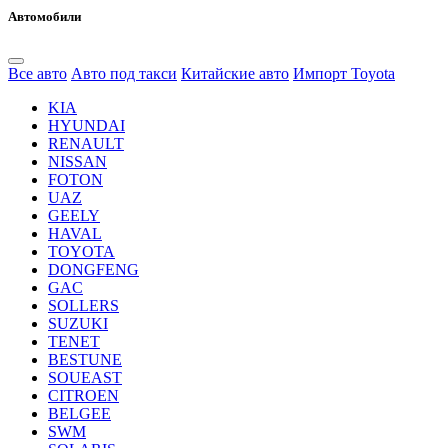
Автомобили
Все авто
Авто под такси
Китайские авто
Импорт Toyota
KIA
HYUNDAI
RENAULT
NISSAN
FOTON
UAZ
GEELY
HAVAL
TOYOTA
DONGFENG
GAC
SOLLERS
SUZUKI
TENET
BESTUNE
SOUEAST
CITROEN
BELGEE
SWM