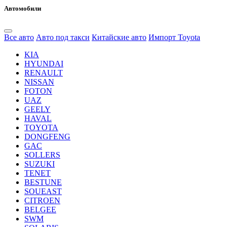
Автомобили
Все авто
Авто под такси
Китайские авто
Импорт Toyota
KIA
HYUNDAI
RENAULT
NISSAN
FOTON
UAZ
GEELY
HAVAL
TOYOTA
DONGFENG
GAC
SOLLERS
SUZUKI
TENET
BESTUNE
SOUEAST
CITROEN
BELGEE
SWM