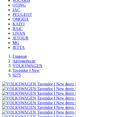
SOLARIS
OTING
JAC
PEUGEOT
OMODA
KAIYI
BAIC
LIVAN
JETOUR
MG
JETTA
Главная
Автомобили
VOLKSWAGEN
Tavendor I New
9275