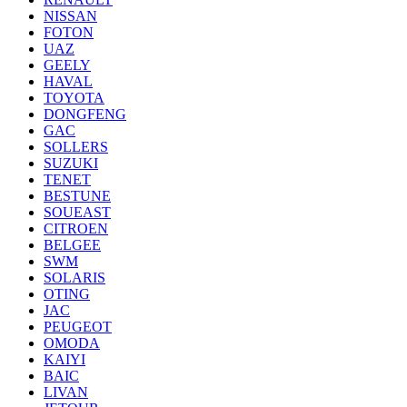
NISSAN
FOTON
UAZ
GEELY
HAVAL
TOYOTA
DONGFENG
GAC
SOLLERS
SUZUKI
TENET
BESTUNE
SOUEAST
CITROEN
BELGEE
SWM
SOLARIS
OTING
JAC
PEUGEOT
OMODA
KAIYI
BAIC
LIVAN