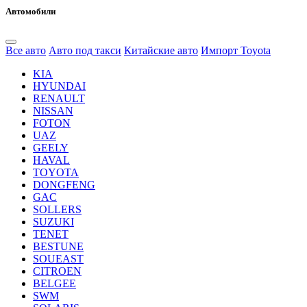
Автомобили
Все авто
Авто под такси
Китайские авто
Импорт Toyota
KIA
HYUNDAI
RENAULT
NISSAN
FOTON
UAZ
GEELY
HAVAL
TOYOTA
DONGFENG
GAC
SOLLERS
SUZUKI
TENET
BESTUNE
SOUEAST
CITROEN
BELGEE
SWM