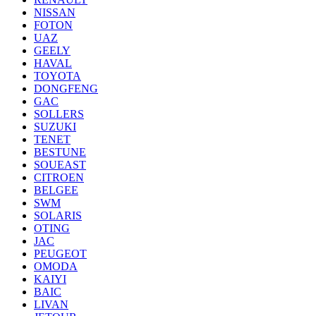
NISSAN
FOTON
UAZ
GEELY
HAVAL
TOYOTA
DONGFENG
GAC
SOLLERS
SUZUKI
TENET
BESTUNE
SOUEAST
CITROEN
BELGEE
SWM
SOLARIS
OTING
JAC
PEUGEOT
OMODA
KAIYI
BAIC
LIVAN