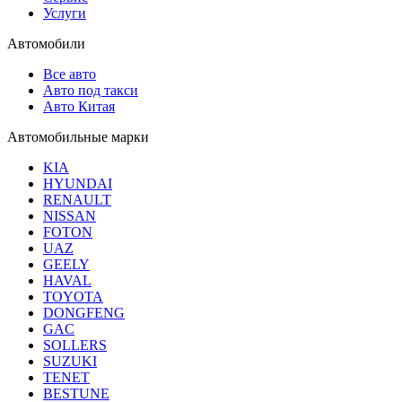
Услуги
Автомобили
Все авто
Авто под такси
Авто Китая
Автомобильные марки
KIA
HYUNDAI
RENAULT
NISSAN
FOTON
UAZ
GEELY
HAVAL
TOYOTA
DONGFENG
GAC
SOLLERS
SUZUKI
TENET
BESTUNE