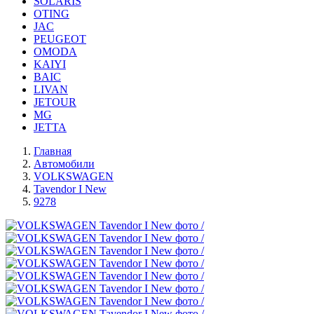
SOLARIS
OTING
JAC
PEUGEOT
OMODA
KAIYI
BAIC
LIVAN
JETOUR
MG
JETTA
Главная
Автомобили
VOLKSWAGEN
Tavendor I New
9278