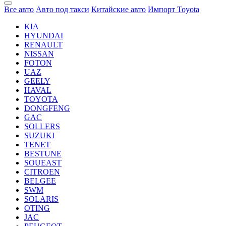
Все авто
Авто под такси
Китайские авто
Импорт Toyota
KIA
HYUNDAI
RENAULT
NISSAN
FOTON
UAZ
GEELY
HAVAL
TOYOTA
DONGFENG
GAC
SOLLERS
SUZUKI
TENET
BESTUNE
SOUEAST
CITROEN
BELGEE
SWM
SOLARIS
OTING
JAC