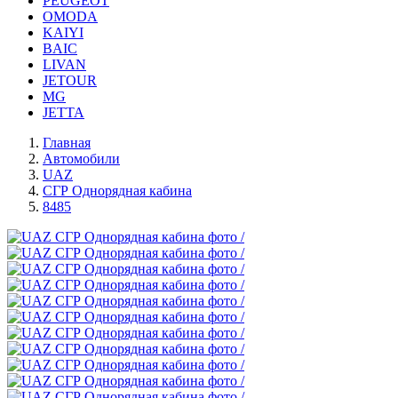
PEUGEOT
OMODA
KAIYI
BAIC
LIVAN
JETOUR
MG
JETTA
Главная
Автомобили
UAZ
СГР Однорядная кабина
8485