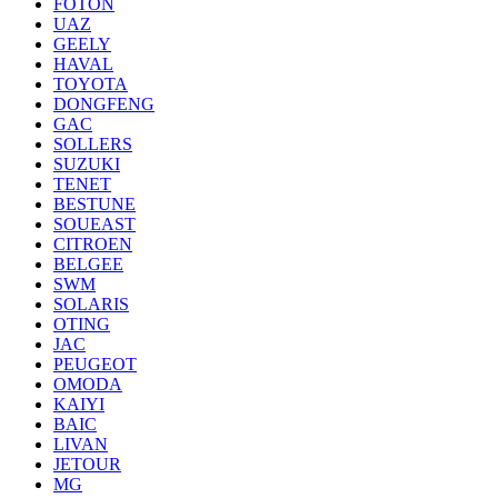
FOTON
UAZ
GEELY
HAVAL
TOYOTA
DONGFENG
GAC
SOLLERS
SUZUKI
TENET
BESTUNE
SOUEAST
CITROEN
BELGEE
SWM
SOLARIS
OTING
JAC
PEUGEOT
OMODA
KAIYI
BAIC
LIVAN
JETOUR
MG