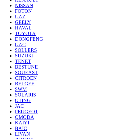
NISSAN
FOTON
UAZ
GEELY
HAVAL
TOYOTA
DONGFENG
GAC
SOLLERS
SUZUKI
TENET
BESTUNE
SOUEAST
CITROEN
BELGEE
SWM
SOLARIS
OTING
JAC
PEUGEOT
OMODA
KAIYI
BAIC
LIVAN