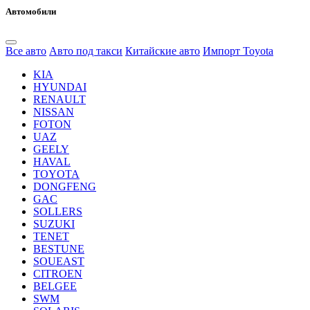
Автомобили
Все авто
Авто под такси
Китайские авто
Импорт Toyota
KIA
HYUNDAI
RENAULT
NISSAN
FOTON
UAZ
GEELY
HAVAL
TOYOTA
DONGFENG
GAC
SOLLERS
SUZUKI
TENET
BESTUNE
SOUEAST
CITROEN
BELGEE
SWM