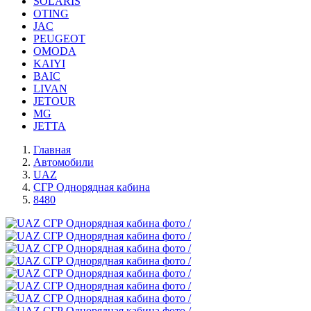
SOLARIS
OTING
JAC
PEUGEOT
OMODA
KAIYI
BAIC
LIVAN
JETOUR
MG
JETTA
Главная
Автомобили
UAZ
СГР Однорядная кабина
8480