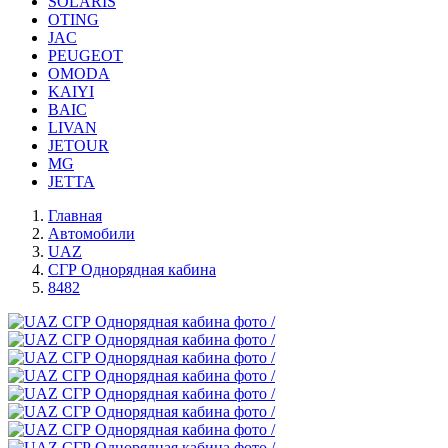
SOLARIS
OTING
JAC
PEUGEOT
OMODA
KAIYI
BAIC
LIVAN
JETOUR
MG
JETTA
Главная
Автомобили
UAZ
СГР Однорядная кабина
8482