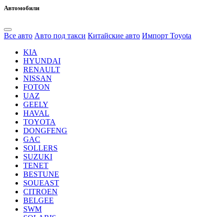
Автомобили
Все авто
Авто под такси
Китайские авто
Импорт Toyota
KIA
HYUNDAI
RENAULT
NISSAN
FOTON
UAZ
GEELY
HAVAL
TOYOTA
DONGFENG
GAC
SOLLERS
SUZUKI
TENET
BESTUNE
SOUEAST
CITROEN
BELGEE
SWM