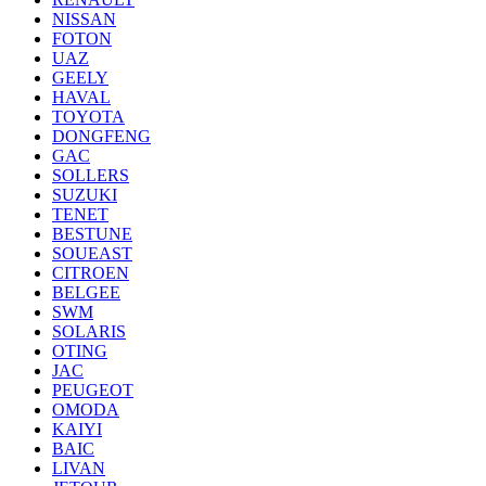
NISSAN
FOTON
UAZ
GEELY
HAVAL
TOYOTA
DONGFENG
GAC
SOLLERS
SUZUKI
TENET
BESTUNE
SOUEAST
CITROEN
BELGEE
SWM
SOLARIS
OTING
JAC
PEUGEOT
OMODA
KAIYI
BAIC
LIVAN