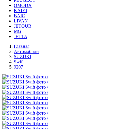
PEUGEOT
OMODA
KAIYI
BAIC
LIVAN
JETOUR
MG
JETTA
Главная
Автомобили
SUZUKI
Swift
9207