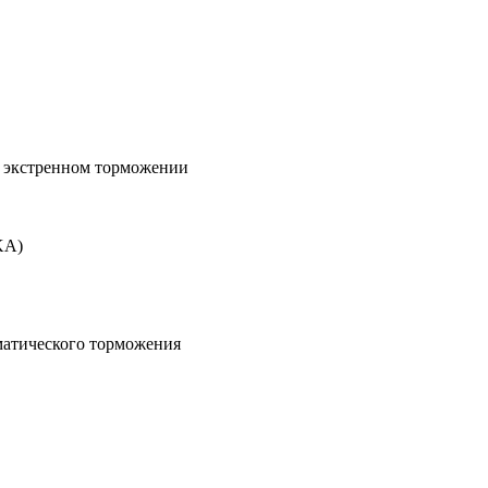
и экстренном торможении
KA)
матического торможения