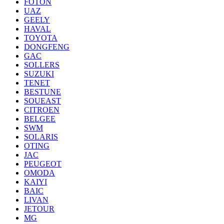
FOTON
UAZ
GEELY
HAVAL
TOYOTA
DONGFENG
GAC
SOLLERS
SUZUKI
TENET
BESTUNE
SOUEAST
CITROEN
BELGEE
SWM
SOLARIS
OTING
JAC
PEUGEOT
OMODA
KAIYI
BAIC
LIVAN
JETOUR
MG