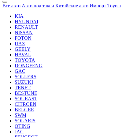
Все авто
Авто под такси
Китайские авто
Импорт Toyota
KIA
HYUNDAI
RENAULT
NISSAN
FOTON
UAZ
GEELY
HAVAL
TOYOTA
DONGFENG
GAC
SOLLERS
SUZUKI
TENET
BESTUNE
SOUEAST
CITROEN
BELGEE
SWM
SOLARIS
OTING
JAC