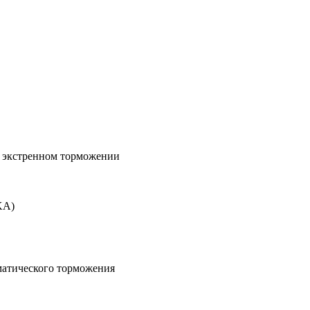
и экстренном торможении
KA)
матического торможения