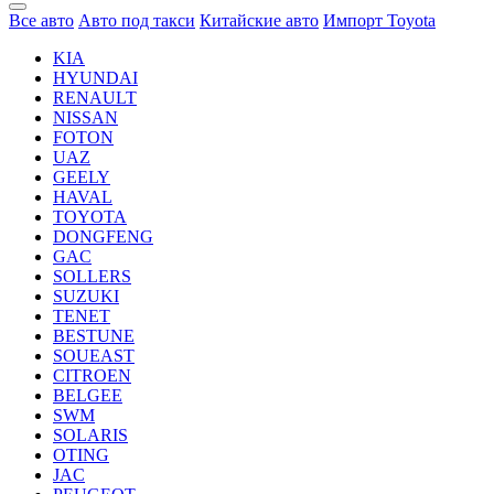
Все авто
Авто под такси
Китайские авто
Импорт Toyota
KIA
HYUNDAI
RENAULT
NISSAN
FOTON
UAZ
GEELY
HAVAL
TOYOTA
DONGFENG
GAC
SOLLERS
SUZUKI
TENET
BESTUNE
SOUEAST
CITROEN
BELGEE
SWM
SOLARIS
OTING
JAC