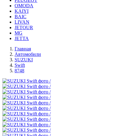
PEUGEOT
OMODA
KAIYI
BAIC
LIVAN
JETOUR
MG
JETTA
Главная
Автомобили
SUZUKI
Swift
8748