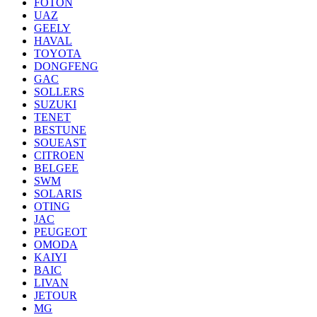
FOTON
UAZ
GEELY
HAVAL
TOYOTA
DONGFENG
GAC
SOLLERS
SUZUKI
TENET
BESTUNE
SOUEAST
CITROEN
BELGEE
SWM
SOLARIS
OTING
JAC
PEUGEOT
OMODA
KAIYI
BAIC
LIVAN
JETOUR
MG