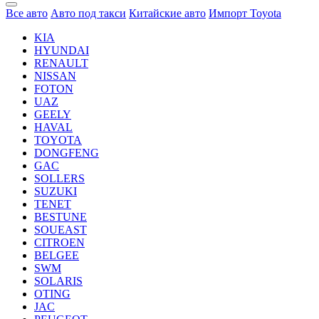
Все авто
Авто под такси
Китайские авто
Импорт Toyota
KIA
HYUNDAI
RENAULT
NISSAN
FOTON
UAZ
GEELY
HAVAL
TOYOTA
DONGFENG
GAC
SOLLERS
SUZUKI
TENET
BESTUNE
SOUEAST
CITROEN
BELGEE
SWM
SOLARIS
OTING
JAC