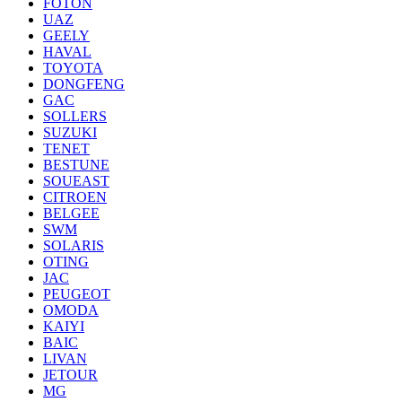
FOTON
UAZ
GEELY
HAVAL
TOYOTA
DONGFENG
GAC
SOLLERS
SUZUKI
TENET
BESTUNE
SOUEAST
CITROEN
BELGEE
SWM
SOLARIS
OTING
JAC
PEUGEOT
OMODA
KAIYI
BAIC
LIVAN
JETOUR
MG