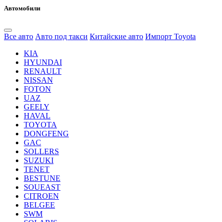
Автомобили
Все авто
Авто под такси
Китайские авто
Импорт Toyota
KIA
HYUNDAI
RENAULT
NISSAN
FOTON
UAZ
GEELY
HAVAL
TOYOTA
DONGFENG
GAC
SOLLERS
SUZUKI
TENET
BESTUNE
SOUEAST
CITROEN
BELGEE
SWM