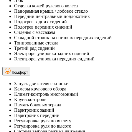
Люк
Отделка кожей рулевого колеса
Панорамная крыша / лобовое стекло
Передний центральный подлокотник
Подогрев задних сидений
Подогрев передних сидений
Сиденья с массажем
Складной столик на спинках передних сидений
Тонированные стекла
Третий ряд сидений
Электрорегулировка задних сидений
Электрорегулировка передних сидений
Комфорт
Запуск двигателя с кнопки
Камеры кругового обзора
Климат-контроль многозонный
Круиз-контроль
Память боковых зеркал
Парктроник задний
Парктроник передний
Регулировка руля по вылету
Регулировка руля по высоте
Система выбора режима движения