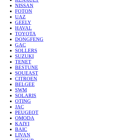
NISSAN
FOTON
UAZ
GEELY
HAVAL
TOYOTA
DONGFENG
GAC
SOLLERS
SUZUKI
TENET
BESTUNE
SOUEAST
CITROEN
BELGEE
SWM
SOLARIS
OTING
JAC
PEUGEOT
OMODA
KAIYI
BAIC
LIVAN