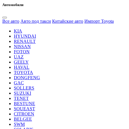
Автомобили
Все авто
Авто под такси
Китайские авто
Импорт Toyota
KIA
HYUNDAI
RENAULT
NISSAN
FOTON
UAZ
GEELY
HAVAL
TOYOTA
DONGFENG
GAC
SOLLERS
SUZUKI
TENET
BESTUNE
SOUEAST
CITROEN
BELGEE
SWM