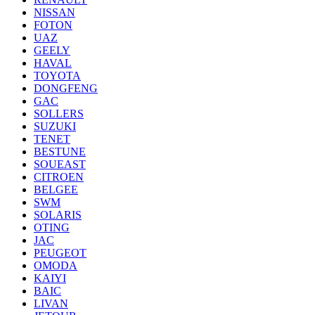
NISSAN
FOTON
UAZ
GEELY
HAVAL
TOYOTA
DONGFENG
GAC
SOLLERS
SUZUKI
TENET
BESTUNE
SOUEAST
CITROEN
BELGEE
SWM
SOLARIS
OTING
JAC
PEUGEOT
OMODA
KAIYI
BAIC
LIVAN