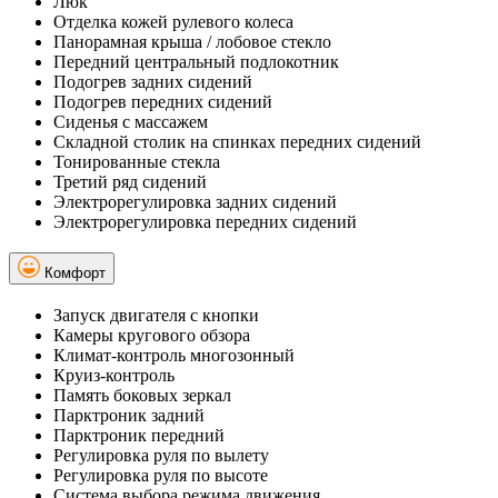
Люк
Отделка кожей рулевого колеса
Панорамная крыша / лобовое стекло
Передний центральный подлокотник
Подогрев задних сидений
Подогрев передних сидений
Сиденья с массажем
Складной столик на спинках передних сидений
Тонированные стекла
Третий ряд сидений
Электрорегулировка задних сидений
Электрорегулировка передних сидений
Комфорт
Запуск двигателя с кнопки
Камеры кругового обзора
Климат-контроль многозонный
Круиз-контроль
Память боковых зеркал
Парктроник задний
Парктроник передний
Регулировка руля по вылету
Регулировка руля по высоте
Система выбора режима движения