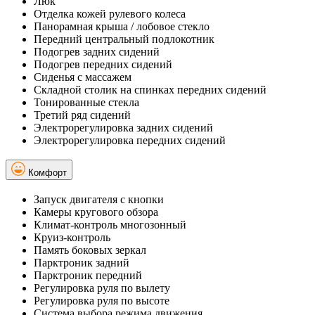
Люк
Отделка кожей рулевого колеса
Панорамная крыша / лобовое стекло
Передний центральный подлокотник
Подогрев задних сидений
Подогрев передних сидений
Сиденья с массажем
Складной столик на спинках передних сидений
Тонированные стекла
Третий ряд сидений
Электрорегулировка задних сидений
Электрорегулировка передних сидений
Комфорт
Запуск двигателя с кнопки
Камеры кругового обзора
Климат-контроль многозонный
Круиз-контроль
Память боковых зеркал
Парктроник задний
Парктроник передний
Регулировка руля по вылету
Регулировка руля по высоте
Система выбора режима движения