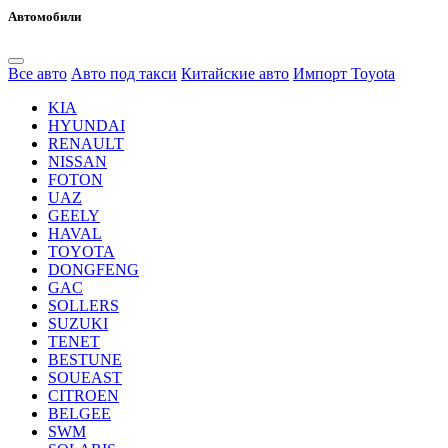
Автомобили
Все авто
Авто под такси
Китайские авто
Импорт Toyota
KIA
HYUNDAI
RENAULT
NISSAN
FOTON
UAZ
GEELY
HAVAL
TOYOTA
DONGFENG
GAC
SOLLERS
SUZUKI
TENET
BESTUNE
SOUEAST
CITROEN
BELGEE
SWM