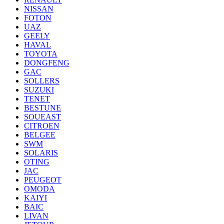
NISSAN
FOTON
UAZ
GEELY
HAVAL
TOYOTA
DONGFENG
GAC
SOLLERS
SUZUKI
TENET
BESTUNE
SOUEAST
CITROEN
BELGEE
SWM
SOLARIS
OTING
JAC
PEUGEOT
OMODA
KAIYI
BAIC
LIVAN