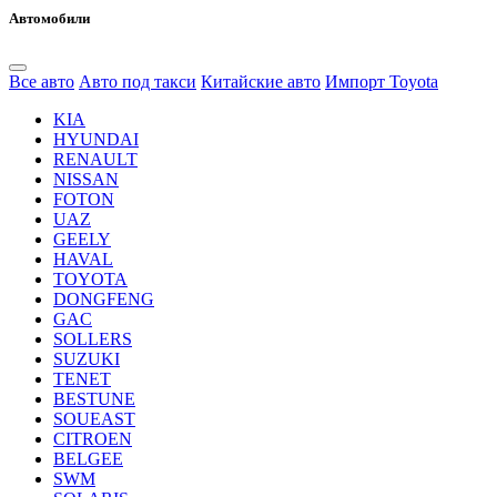
Автомобили
Все авто
Авто под такси
Китайские авто
Импорт Toyota
KIA
HYUNDAI
RENAULT
NISSAN
FOTON
UAZ
GEELY
HAVAL
TOYOTA
DONGFENG
GAC
SOLLERS
SUZUKI
TENET
BESTUNE
SOUEAST
CITROEN
BELGEE
SWM