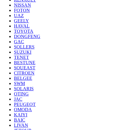
NISSAN
FOTON
UAZ
GEELY
HAVAL
TOYOTA
DONGFENG
GAC
SOLLERS
SUZUKI
TENET
BESTUNE
SOUEAST
CITROEN
BELGEE
SWM
SOLARIS
OTING
JAC
PEUGEOT
OMODA
KAIYI
BAIC
LIVAN