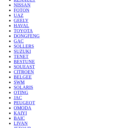
NISSAN
FOTON
UAZ
GEELY
HAVAL
TOYOTA
DONGFENG
GAC
SOLLERS
SUZUKI
TENET
BESTUNE
SOUEAST
CITROEN
BELGEE
SWM
SOLARIS
OTING
JAC
PEUGEOT
OMODA
KAIYI
BAIC
LIVAN