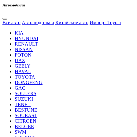
Автомобили
Все авто
Авто под такси
Китайские авто
Импорт Toyota
KIA
HYUNDAI
RENAULT
NISSAN
FOTON
UAZ
GEELY
HAVAL
TOYOTA
DONGFENG
GAC
SOLLERS
SUZUKI
TENET
BESTUNE
SOUEAST
CITROEN
BELGEE
SWM