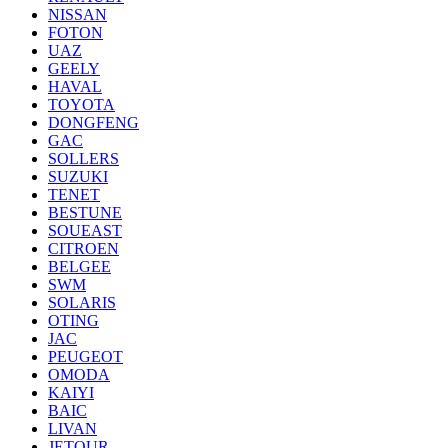
NISSAN
FOTON
UAZ
GEELY
HAVAL
TOYOTA
DONGFENG
GAC
SOLLERS
SUZUKI
TENET
BESTUNE
SOUEAST
CITROEN
BELGEE
SWM
SOLARIS
OTING
JAC
PEUGEOT
OMODA
KAIYI
BAIC
LIVAN
JETOUR