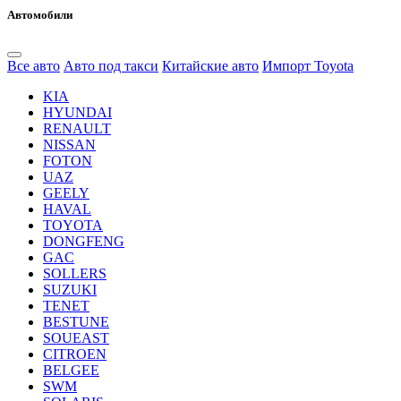
Автомобили
Все авто
Авто под такси
Китайские авто
Импорт Toyota
KIA
HYUNDAI
RENAULT
NISSAN
FOTON
UAZ
GEELY
HAVAL
TOYOTA
DONGFENG
GAC
SOLLERS
SUZUKI
TENET
BESTUNE
SOUEAST
CITROEN
BELGEE
SWM