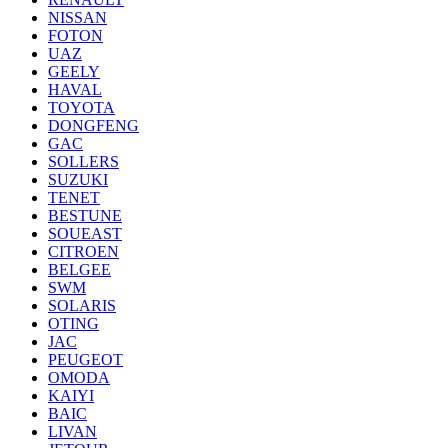
NISSAN
FOTON
UAZ
GEELY
HAVAL
TOYOTA
DONGFENG
GAC
SOLLERS
SUZUKI
TENET
BESTUNE
SOUEAST
CITROEN
BELGEE
SWM
SOLARIS
OTING
JAC
PEUGEOT
OMODA
KAIYI
BAIC
LIVAN