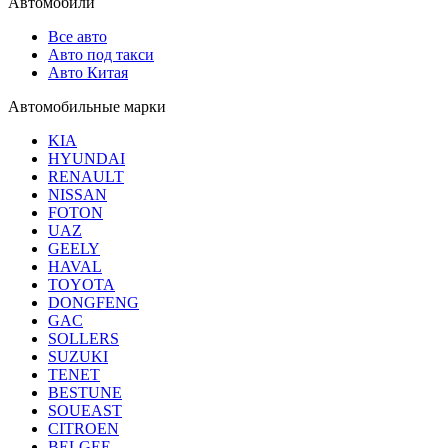
Автомобили
Все авто
Авто под такси
Авто Китая
Автомобильные марки
KIA
HYUNDAI
RENAULT
NISSAN
FOTON
UAZ
GEELY
HAVAL
TOYOTA
DONGFENG
GAC
SOLLERS
SUZUKI
TENET
BESTUNE
SOUEAST
CITROEN
BELGEE