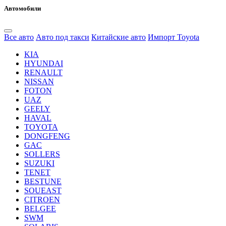
Автомобили
Все авто
Авто под такси
Китайские авто
Импорт Toyota
KIA
HYUNDAI
RENAULT
NISSAN
FOTON
UAZ
GEELY
HAVAL
TOYOTA
DONGFENG
GAC
SOLLERS
SUZUKI
TENET
BESTUNE
SOUEAST
CITROEN
BELGEE
SWM