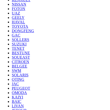
NISSAN
FOTON
UAZ
GEELY
HAVAL
TOYOTA
DONGFENG
GAC
SOLLERS
SUZUKI
TENET
BESTUNE
SOUEAST
CITROEN
BELGEE
SWM
SOLARIS
OTING
JAC
PEUGEOT
OMODA
KAIYI
BAIC
LIVAN