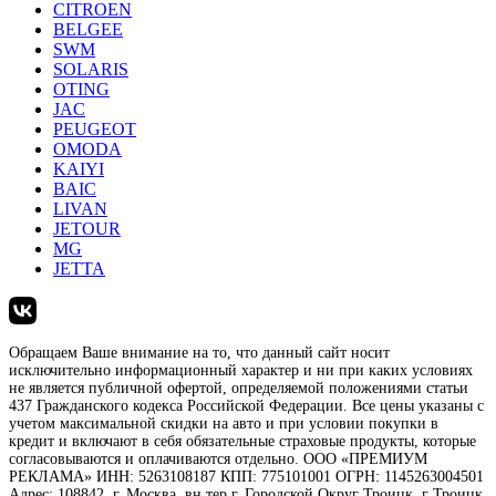
CITROEN
BELGEE
SWM
SOLARIS
OTING
JAC
PEUGEOT
OMODA
KAIYI
BAIC
LIVAN
JETOUR
MG
JETTA
Обращаем Ваше внимание на то, что данный сайт носит
исключительно информационный характер и ни при каких условиях
не является публичной офертой, определяемой положениями статьи
437 Гражданского кодекса Российской Федерации. Все цены указаны с
учетом максимальной скидки на авто и при условии покупки в
кредит и включают в себя обязательные страховые продукты, которые
согласовываются и оплачиваются отдельно. ООО «ПРЕМИУМ
РЕКЛАМА» ИНН: 5263108187 КПП: 775101001 ОГРН: 1145263004501
Адрес: 108842, г. Москва, вн.тер.г. Городской Округ Троицк, г Троицк,