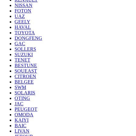
NISSAN
FOTON
UAZ
GEELY
HAVAL
TOYOTA
DONGFENG
GAC
SOLLERS
SUZUKI
TENET
BESTUNE
SOUEAST
CITROEN
BELGEE
SWM
SOLARIS
OTING
JAC
PEUGEOT
OMODA
KAIYI
BAIC
LIVAN