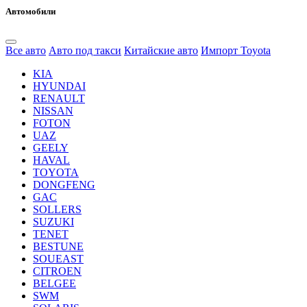
Автомобили
Все авто
Авто под такси
Китайские авто
Импорт Toyota
KIA
HYUNDAI
RENAULT
NISSAN
FOTON
UAZ
GEELY
HAVAL
TOYOTA
DONGFENG
GAC
SOLLERS
SUZUKI
TENET
BESTUNE
SOUEAST
CITROEN
BELGEE
SWM