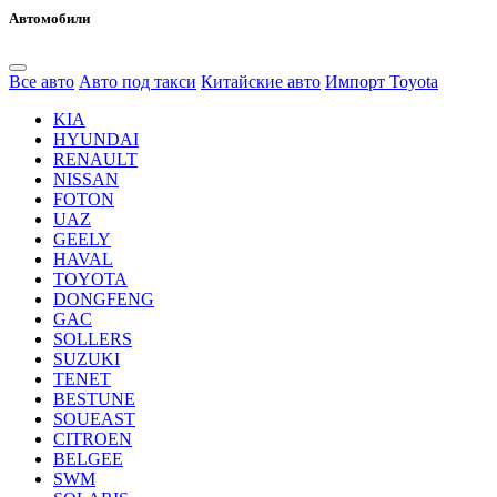
Автомобили
Все авто
Авто под такси
Китайские авто
Импорт Toyota
KIA
HYUNDAI
RENAULT
NISSAN
FOTON
UAZ
GEELY
HAVAL
TOYOTA
DONGFENG
GAC
SOLLERS
SUZUKI
TENET
BESTUNE
SOUEAST
CITROEN
BELGEE
SWM