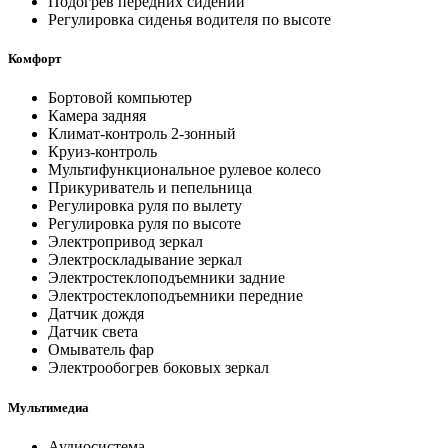
Подогрев передних сидений
Регулировка сиденья водителя по высоте
Комфорт
Бортовой компьютер
Камера задняя
Климат-контроль 2-зонный
Круиз-контроль
Мультифункциональное рулевое колесо
Прикуриватель и пепельница
Регулировка руля по вылету
Регулировка руля по высоте
Электропривод зеркал
Электроскладывание зеркал
Электростеклоподъемники задние
Электростеклоподъемники передние
Датчик дождя
Датчик света
Омыватель фар
Электрообогрев боковых зеркал
Мультимедиа
Аудиосистема