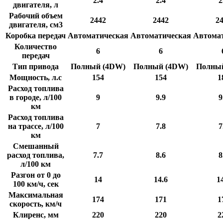
2.4
2.4
2
двигателя, л
Рабочий объем
2442
2442
2
двигателя, см3
Коробка передач
Автоматическая
Автоматическая
Автома
Количество
6
6
передач
Тип привода
Полный (4DW)
Полный (4DW)
Полны
Мощность, л.с
154
154
1
Расход топлива
в городе, л/100
9
9.9
9
км
Расход топлива
на трассе, л/100
7
7.8
7
км
Смешанный
расход топлива,
7.7
8.6
8
л/100 км
Разгон от 0 до
14
14.6
1
100 км/ч, сек
Максимальная
174
171
1
скорость, км/ч
Клиренс, мм
220
220
2