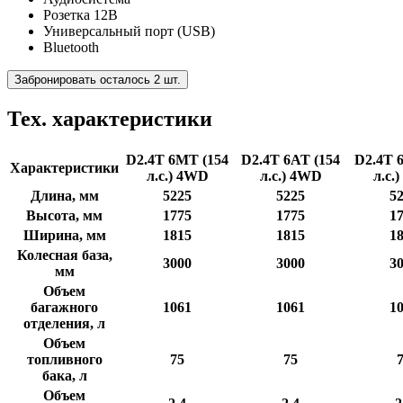
Розетка 12В
Универсальный порт (USB)
Bluetooth
Забронировать осталось 2 шт.
Тех. характеристики
D2.4T 6MT (154
D2.4T 6AT (154
D2.4T 
Характеристики
л.с.) 4WD
л.с.) 4WD
л.с.
Длина, мм
5225
5225
5
Высота, мм
1775
1775
1
Ширина, мм
1815
1815
1
Колесная база,
3000
3000
3
мм
Объем
багажного
1061
1061
1
отделения, л
Объем
топливного
75
75
бака, л
Объем