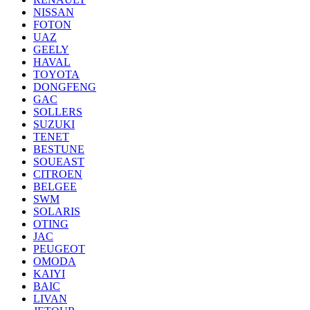
NISSAN
FOTON
UAZ
GEELY
HAVAL
TOYOTA
DONGFENG
GAC
SOLLERS
SUZUKI
TENET
BESTUNE
SOUEAST
CITROEN
BELGEE
SWM
SOLARIS
OTING
JAC
PEUGEOT
OMODA
KAIYI
BAIC
LIVAN