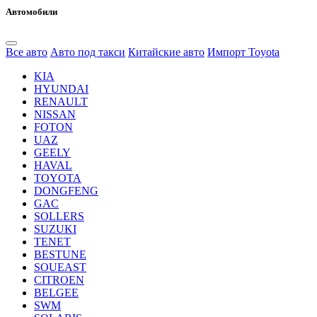
Автомобили
Все авто
Авто под такси
Китайские авто
Импорт Toyota
KIA
HYUNDAI
RENAULT
NISSAN
FOTON
UAZ
GEELY
HAVAL
TOYOTA
DONGFENG
GAC
SOLLERS
SUZUKI
TENET
BESTUNE
SOUEAST
CITROEN
BELGEE
SWM