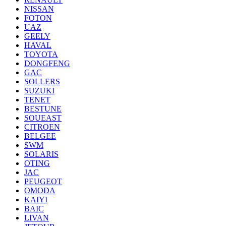
NISSAN
FOTON
UAZ
GEELY
HAVAL
TOYOTA
DONGFENG
GAC
SOLLERS
SUZUKI
TENET
BESTUNE
SOUEAST
CITROEN
BELGEE
SWM
SOLARIS
OTING
JAC
PEUGEOT
OMODA
KAIYI
BAIC
LIVAN