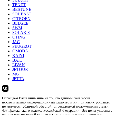
SUZUKI
TENET
BESTUNE
SOUEAST
CITROEN
BELGEE
SWM
SOLARIS
OTING
JAC
PEUGEOT
OMODA
KAIYI
BAIC
LIVAN
JETOUR
MG
JETTA
Обращаем Ваше внимание на то, что данный сайт носит
исключительно информационный характер и ни при каких условиях
не является публичной офертой, определяемой положениями статьи
437 Гражданского кодекса Российской Федерации. Все цены указаны с
учетом максимальной скидки на авто и при условии покупки в