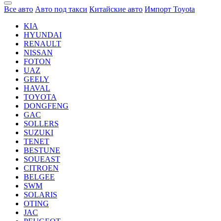
Все авто
Авто под такси
Китайские авто
Импорт Toyota
KIA
HYUNDAI
RENAULT
NISSAN
FOTON
UAZ
GEELY
HAVAL
TOYOTA
DONGFENG
GAC
SOLLERS
SUZUKI
TENET
BESTUNE
SOUEAST
CITROEN
BELGEE
SWM
SOLARIS
OTING
JAC