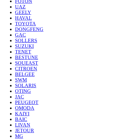
FOTON
UAZ
GEELY
HAVAL
TOYOTA
DONGFENG
GAC
SOLLERS
SUZUKI
TENET
BESTUNE
SOUEAST
CITROEN
BELGEE
SWM
SOLARIS
OTING
JAC
PEUGEOT
OMODA
KAIYI
BAIC
LIVAN
JETOUR
MG