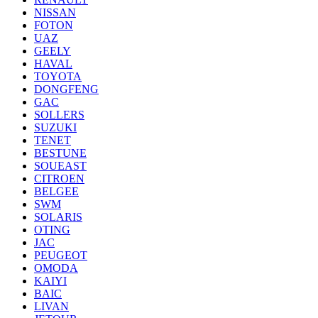
NISSAN
FOTON
UAZ
GEELY
HAVAL
TOYOTA
DONGFENG
GAC
SOLLERS
SUZUKI
TENET
BESTUNE
SOUEAST
CITROEN
BELGEE
SWM
SOLARIS
OTING
JAC
PEUGEOT
OMODA
KAIYI
BAIC
LIVAN