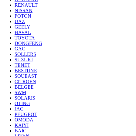
RENAULT
NISSAN
FOTON
UAZ
GEELY
HAVAL
TOYOTA
DONGFENG
GAC
SOLLERS
SUZUKI
TENET
BESTUNE
SOUEAST
CITROEN
BELGEE
SWM
SOLARIS
OTING
JAC
PEUGEOT
OMODA
KAIYI
BAIC