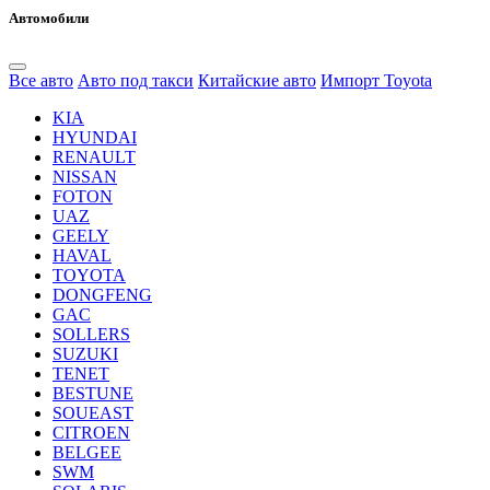
Автомобили
Все авто
Авто под такси
Китайские авто
Импорт Toyota
KIA
HYUNDAI
RENAULT
NISSAN
FOTON
UAZ
GEELY
HAVAL
TOYOTA
DONGFENG
GAC
SOLLERS
SUZUKI
TENET
BESTUNE
SOUEAST
CITROEN
BELGEE
SWM