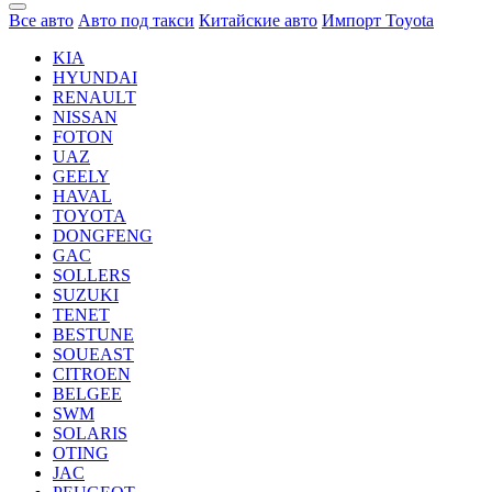
Все авто
Авто под такси
Китайские авто
Импорт Toyota
KIA
HYUNDAI
RENAULT
NISSAN
FOTON
UAZ
GEELY
HAVAL
TOYOTA
DONGFENG
GAC
SOLLERS
SUZUKI
TENET
BESTUNE
SOUEAST
CITROEN
BELGEE
SWM
SOLARIS
OTING
JAC