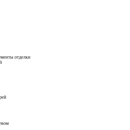
ементы отделки
й
рей
ревом