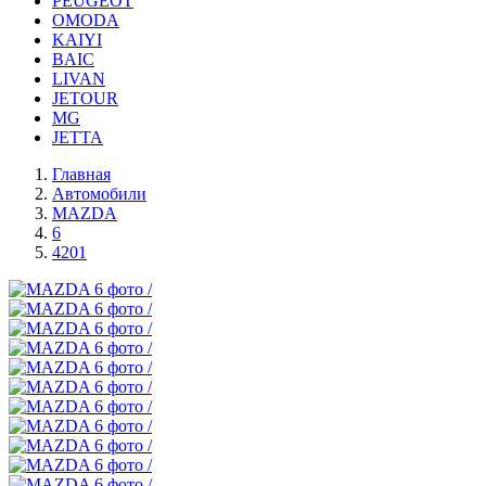
PEUGEOT
OMODA
KAIYI
BAIC
LIVAN
JETOUR
MG
JETTA
Главная
Автомобили
MAZDA
6
4201