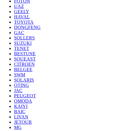
FOTON
UAZ
GEELY
HAVAL
TOYOTA
DONGFENG
GAC
SOLLERS
SUZUKI
TENET
BESTUNE
SOUEAST
CITROEN
BELGEE
SWM
SOLARIS
OTING
JAC
PEUGEOT
OMODA
KAIYI
BAIC
LIVAN
JETOUR
MG