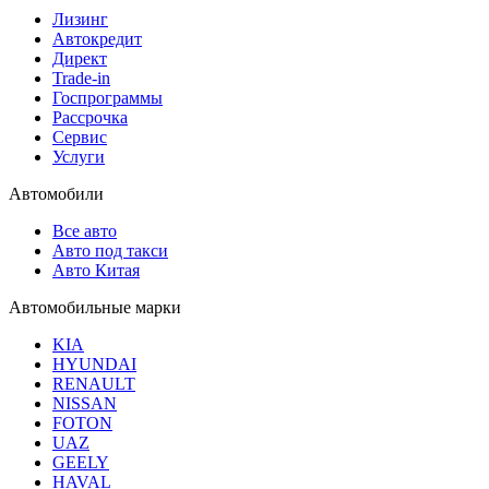
Лизинг
Автокредит
Директ
Trade-in
Госпрограммы
Рассрочка
Сервис
Услуги
Автомобили
Все авто
Авто под такси
Авто Китая
Автомобильные марки
KIA
HYUNDAI
RENAULT
NISSAN
FOTON
UAZ
GEELY
HAVAL