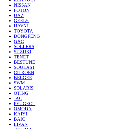
NISSAN
FOTON
UAZ
GEELY
HAVAL
TOYOTA
DONGFENG
GAC
SOLLERS
SUZUKI
TENET
BESTUNE
SOUEAST
CITROEN
BELGEE
SWM
SOLARIS
OTING
JAC
PEUGEOT
OMODA
KAIYI
BAIC
LIVAN