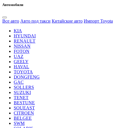
Автомобили
Все авто
Авто под такси
Китайские авто
Импорт Toyota
KIA
HYUNDAI
RENAULT
NISSAN
FOTON
UAZ
GEELY
HAVAL
TOYOTA
DONGFENG
GAC
SOLLERS
SUZUKI
TENET
BESTUNE
SOUEAST
CITROEN
BELGEE
SWM